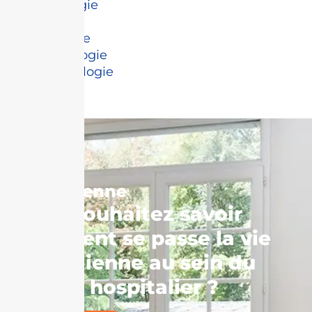
-gynécologie
-ORL
-orthopédie
-rhumatologie
-ophtalmologie
Vie
quotidienne
Vous souhaitez savoir
comment se passe la vie
quotidienne au sein du
centre hospitalier ?