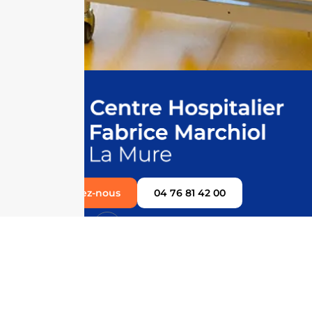
Contactez-nous
04 76 81 42 00
Plan du site
Accueil
Le centre
Les
Professionnels