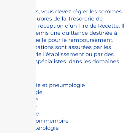
Selon le cas, vous devez régler les sommes
restantes auprès de la Trésorerie de
Grenoble à réception d’un Tire de Recette. Il
vous sera remis une quittance destinée à
votre mutuelle pour le remboursement.
Les consultations sont assurées par les
praticiens de l’établissement ou par des
médecins spécialistes dans les domaines
suivants:
-allergologie et pneumologie
-addictologie
-anesthésie
-angiologie
-cardiologie
-consultation mémoire
-gastro-entérologie