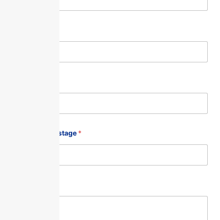
Téléphone
*
Votre métier
*
Le service du stage
*
Message
*